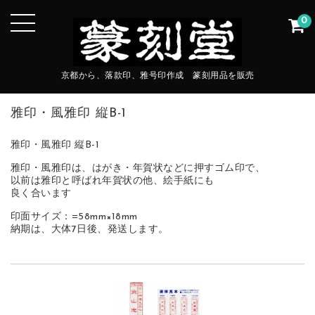
0
京都から、落款印、雅号印作成 篆刻用品を販売
雅印・風雅印 縦B-1
雅印・風雅印 縦B-1
雅印・風雅印は、はがき・年賀状などに押すゴム印で、
以前は雅印と呼ばれ年賀状の他、絵手紙にも
良く合います
印面サイズ：=58mm×18mm
納期は、大体7日後、発送します。