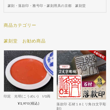
篆刻・落款印・雅号印・篆刻用具の京都 篆刻堂
商品カテゴリー
篆刻堂 お勧め商品
印泥 光明(こうめい) 1/2両
¥2,970
(税込)
落款印 石材１8ミリ角(2文字彫
刻)