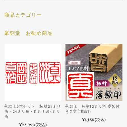
商品カテゴリー
篆刻堂 お勧め商品
落款印3本セット 柘材24ミリ
落款印 柘材12ミリ角 皮袋付
角・24ミリ角・11ミリ×24ミリ
き(1文字彫刻)
角
¥4,158
(税込)
¥28,920
(税込)