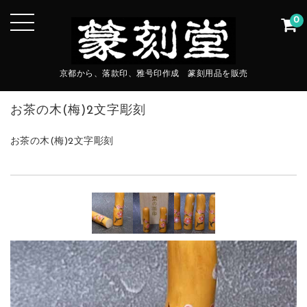
0
京都から、落款印、雅号印作成 篆刻用品を販売
お茶の木(梅)2文字彫刻
お茶の木(梅)2文字彫刻