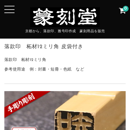
0
京都から、落款印、雅号印作成 篆刻用品を販売
落款印 柘材12ミリ角 皮袋付き
落款印 柘材12ミリ角
参考使用途 例：封書・短冊・色紙 など