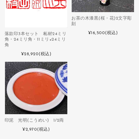
お茶の木漆黒(桜・花)2文字彫
刻
¥16,500
(税込)
落款印3本セット 柘材24ミリ
角・24ミリ角・11ミリ×24ミリ
角
¥28,920
(税込)
印泥 光明(こうめい) 1/2両
¥2,970
(税込)