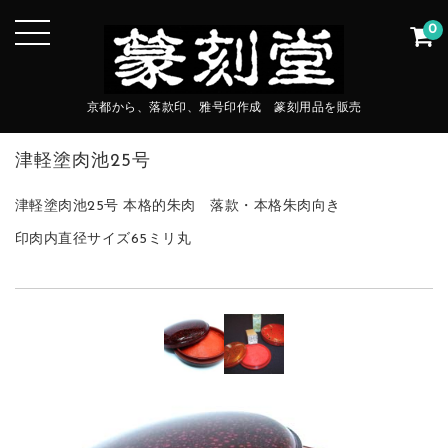
0
京都から、落款印、雅号印作成 篆刻用品を販売
津軽塗肉池25号
津軽塗肉池25号 本格的朱肉 落款・本格朱肉向き
印肉内直径サイズ65ミリ丸