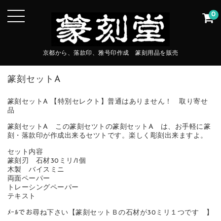
0
京都から、落款印、雅号印作成 篆刻用品を販売
篆刻セットA
篆刻セットA 【特別セレクト】普通はありません！ 取り寄せ
品
篆刻セットA この篆刻セツトの篆刻セットA は、お手軽に篆
刻・落款印が作成出来るセツトです。楽しく彫刻出来ますよ。
セット内容
篆刻刃 石材30ミリ/1個
木製 バイスミニ
両面ペーパー
トレーシングペーパー
テキスト
ﾒｰﾙでお尋ね下さい【篆刻セットＢの石材が30ミリ１つです 】