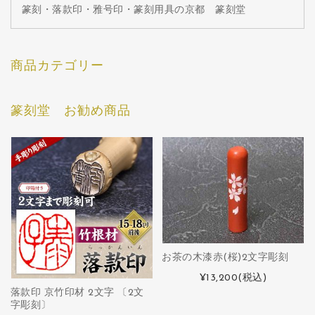
篆刻・落款印・雅号印・篆刻用具の京都 篆刻堂
商品カテゴリー
篆刻堂 お勧め商品
お茶の木漆赤(桜)2文字彫刻
¥13,200
(税込)
落款印 京竹印材 2文字 〔2文
字彫刻〕