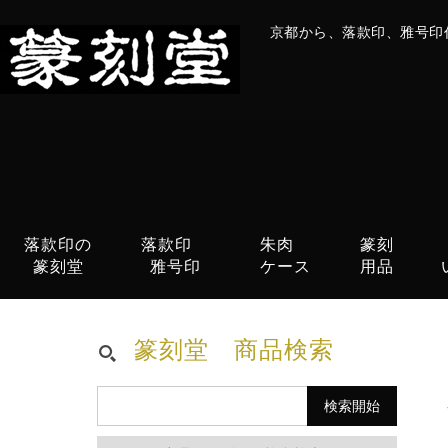
京都から、落款印、雅号印
落款印の
落款印
朱肉
篆刻
篆刻堂
雅号印
ケース
用品
篆刻堂 商品検索