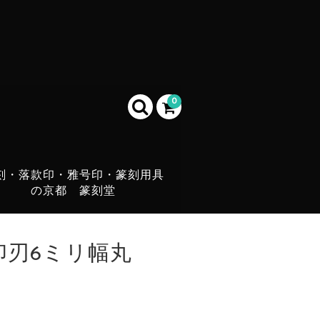
0
刻・落款印・雅号印・篆刻用具
の京都 篆刻堂
印刃6ミリ幅丸