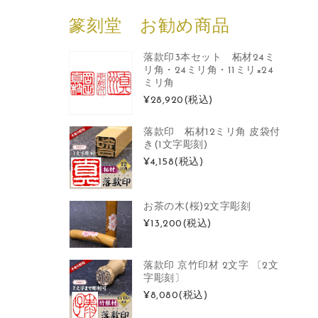
篆刻堂 お勧め商品
落款印3本セット 柘材24ミ
リ角・24ミリ角・11ミリ×24
ミリ角
¥28,920
(税込)
落款印 柘材12ミリ角 皮袋付
き(1文字彫刻)
¥4,158
(税込)
お茶の木(桜)2文字彫刻
¥13,200
(税込)
落款印 京竹印材 2文字 〔2文
字彫刻〕
¥8,080
(税込)