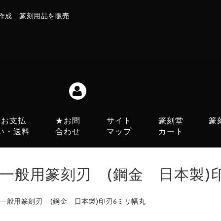
作成 篆刻用品を販売
お支払
★お問
サイト
篆刻堂
篆
い・送料
合わせ
マップ
カート
一般用篆刻刃 (鋼金 日本製)
一般用篆刻刃 (鋼金 日本製)印刃6ミリ幅丸