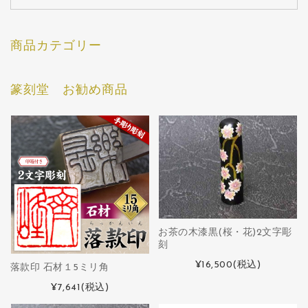
商品カテゴリー
篆刻堂 お勧め商品
お茶の木漆黒(桜・花)2文字彫
刻
¥16,500
(税込)
落款印 石材１5ミリ角
¥7,641
(税込)