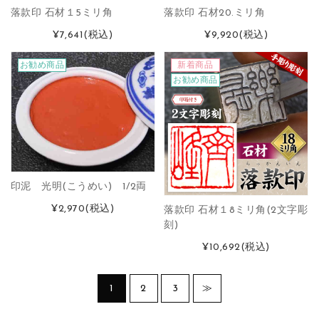
落款印 石材１5ミリ角
落款印 石材20.ミリ角
¥7,641
(税込)
¥9,920
(税込)
お勧め商品
新着商品
お勧め商品
印泥 光明(こうめい) 1/2両
¥2,970
(税込)
落款印 石材１8ミリ角(2文字彫
刻)
¥10,692
(税込)
1
2
3
≫