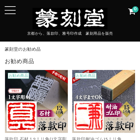
0
京都から、落款印、雅号印作成 篆刻用品を販売
篆刻堂のお勧め品
お勧め商品
お勧め商品
お勧め商品
落款印 石材１2ミリ角(1文字彫
落款印耐油ゴム15ミリ角