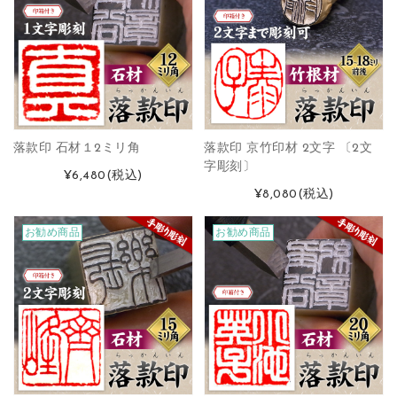
落款印 石材１2ミリ角
落款印 京竹印材 2文字 〔2文
字彫刻〕
¥6,480
(税込)
¥8,080
(税込)
お勧め商品
お勧め商品