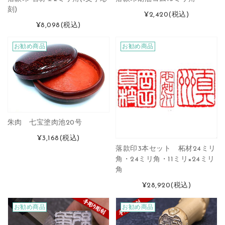
刻)
¥2,420
(税込)
¥8,098
(税込)
お勧め商品
お勧め商品
朱肉 七宝塗肉池20号
¥3,168
(税込)
落款印3本セット 柘材24ミリ
角・24ミリ角・11ミリ×24ミリ
角
¥28,920
(税込)
お勧め商品
お勧め商品