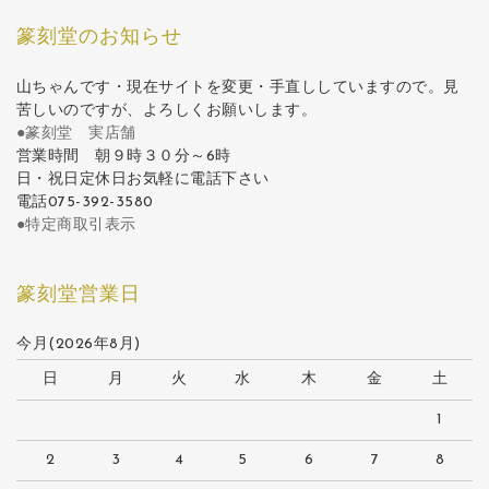
篆刻堂のお知らせ
山ちゃんです・現在サイトを変更・手直ししていますので。見
苦しいのですが、よろしくお願いします。
●篆刻堂 実店舗
営業時間 朝９時３０分～6時
日・祝日定休日お気軽に電話下さい
電話075-392-3580
●特定商取引表示
篆刻堂営業日
今月(2026年8月)
日
月
火
水
木
金
土
1
2
3
4
5
6
7
8