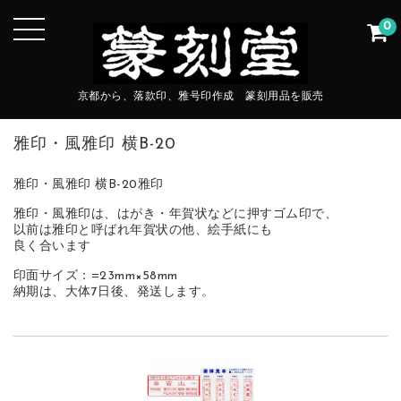
0
京都から、落款印、雅号印作成 篆刻用品を販売
雅印・風雅印 横B-20
雅印・風雅印 横B-20雅印
雅印・風雅印は、はがき・年賀状などに押すゴム印で、
以前は雅印と呼ばれ年賀状の他、絵手紙にも
良く合います
印面サイズ：=23mm×58mm
納期は、大体7日後、発送します。