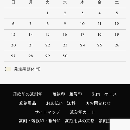
日
月
火
水
木
金
土
1
2
3
4
5
6
7
8
9
10
11
12
13
14
15
16
17
18
19
20
21
22
23
24
25
26
27
28
29
30
(
発送業務休日)
落款印の篆刻堂
落款印 雅号印
朱肉 ケース
篆刻用品
お支払い・送料
★お問合わせ
サイトマップ
篆刻堂カート
篆刻・落款印・雅号印・篆刻用具の京都 篆刻堂