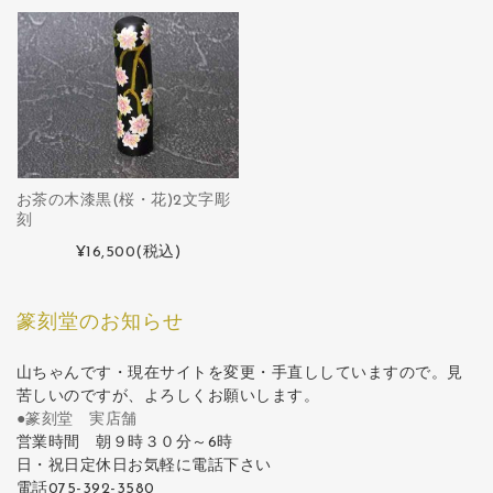
お茶の木漆黒(桜・花)2文字彫
刻
¥16,500
(税込)
篆刻堂のお知らせ
山ちゃんです・現在サイトを変更・手直ししていますので。見
苦しいのですが、よろしくお願いします。
●篆刻堂 実店舗
営業時間 朝９時３０分～6時
日・祝日定休日お気軽に電話下さい
電話075-392-3580