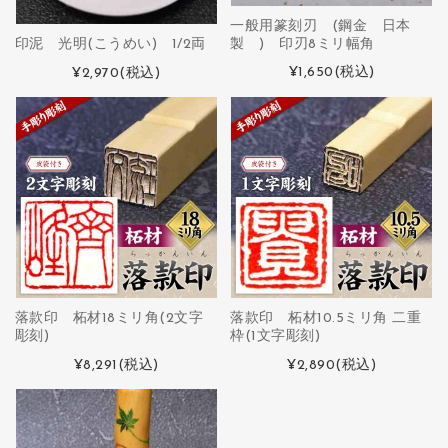
一般用篆刻刃 (鋼金 日本
製 ) 印刃8ミリ幅角
印泥 光明(こうめい) 1/2両
¥1,650
(税込)
¥2,970
(税込)
落款印 柘材18ミリ角(2文字
落款印 柘材10.5ミリ角 二重
彫刻)
枠(1文字彫刻)
¥8,291
(税込)
¥2,890
(税込)