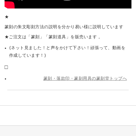
★
篆刻の朱文彫刻方法の説明を分かり易い様に説明しています
★ご注文は「篆刻」「篆刻道具」を販売います 。
(ネット見ました！と声をかけて下さい！頑張って、動画を
作成しています！)
□
篆刻・落款印・篆刻用具の篆刻堂トップへ