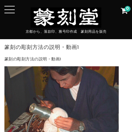
0
京都から、落款印、雅号印作成 篆刻用品を販売
篆刻の彫刻方法の説明・動画1
篆刻の彫刻方法の説明・動画1