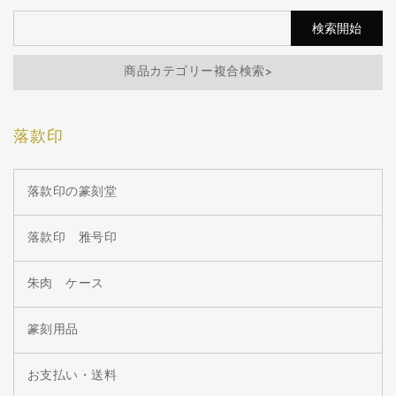
商品カテゴリー複合検索>
落款印
落款印の篆刻堂
落款印 雅号印
朱肉 ケース
篆刻用品
お支払い・送料