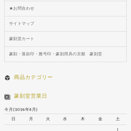
★お問合わせ
サイトマップ
篆刻堂カート
篆刻・落款印・雅号印・篆刻用具の京都 篆刻堂
商品カテゴリー
篆刻堂営業日
今月(2026年8月)
日
月
火
水
木
金
土
1