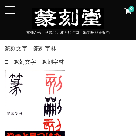
0
京都から、落款印、雅号印作成 篆刻用品を販売
篆刻文字 篆刻字林
□ 篆刻文字・篆刻字林