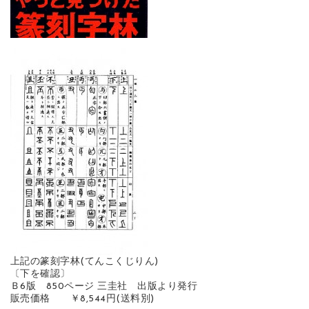
上記の篆刻字林(てんこくじりん)
〔下を確認〕
Ｂ6版 850ページ 三圭社 出版より発行
販売価格 ￥8,544円(送料別)