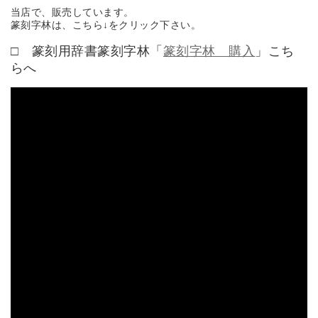
当店で、販売しています。
篆刻字林は、こちら↓をクリック下さい。
□ 篆刻用辞書篆刻字林「
篆刻字林 購入
」こち
らへ