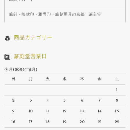
篆刻・落款印・雅号印・篆刻用具の京都 篆刻堂
商品カテゴリー
篆刻堂営業日
今月(2026年8月)
日
月
火
水
木
金
土
1
2
3
4
5
6
7
8
9
10
11
12
13
14
15
16
17
18
19
20
21
22