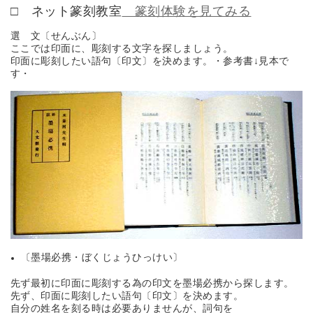
□ ネット篆刻教室
篆刻体験を見てみる
選 文〔せんぶん〕
ここでは印面に、彫刻する文字を探しましょう。
印面に彫刻したい語句〔印文〕を決めます。・参考書↓見本で
す・
〔墨場必携・ぼくじょうひっけい〕
先ず最初に印面に彫刻する為の印文を墨場必携から探します。
先ず、印面に彫刻したい語句〔印文〕を決めます。
自分の姓名を刻る時は必要ありませんが、詞句を