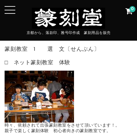
0
京都から、落款印、雅号印作成 篆刻用品を販売
篆刻教室 1 選 文〔せんぶん〕
□ ネット篆刻教室 体験
時々、依頼されて出張篆刻教室をさせて頂いています！。
親子で楽しく篆刻体験 初心者向きの篆刻教室です。