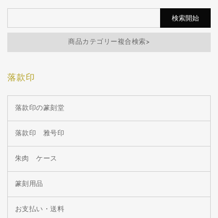
商品カテゴリー複合検索>
落款印
落款印の篆刻堂
落款印 雅号印
朱肉 ケース
篆刻用品
お支払い・送料