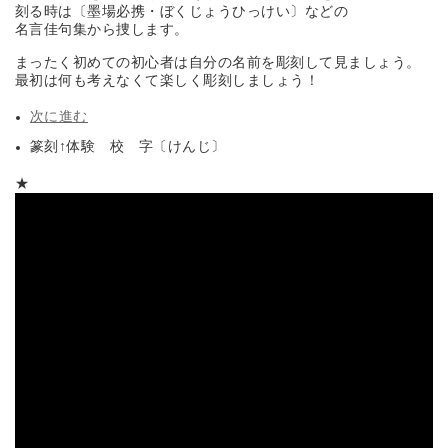
刻る時は〔墨場必携・ぼくじょうひっけい〕などの
名言佳句集から捜します。
まったく初めての初心者は自分の名前を彫刻して見ましょう。
最初は何も考えなくて楽しく彫刻しましょう！
次に進む
篆刻↑体験 校 字〔けんじ〕
★