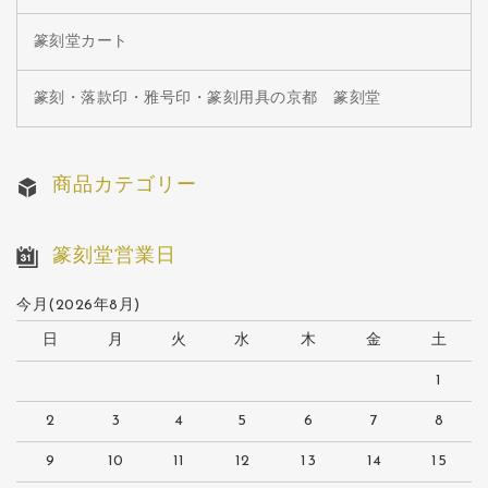
篆刻堂カート
篆刻・落款印・雅号印・篆刻用具の京都 篆刻堂
商品カテゴリー
篆刻堂営業日
今月(2026年8月)
日
月
火
水
木
金
土
1
2
3
4
5
6
7
8
9
10
11
12
13
14
15