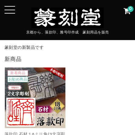
0
京都から、落款印、雅号印作成 篆刻用品を販売
篆刻堂の新製品です
新商品
新着商品
お勧め商品
落款印 石材１8ミリ角(2文字彫