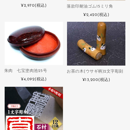
¥2,970
(税込)
落款印耐油ゴム15ミリ角
¥2,420
(税込)
朱肉 七宝塗肉池25号
お茶の木(ウサギ柄)2文字彫刻
¥4,092
(税込)
¥13,200
(税込)