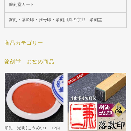
篆刻堂カート
篆刻・落款印・雅号印・篆刻用具の京都 篆刻堂
商品カテゴリー
篆刻堂 お勧め商品
印泥 光明(こうめい) 1/2両