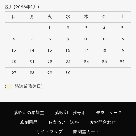
翌月(2026年9月)
日
月
火
水
木
金
土
1
2
3
4
5
6
7
8
9
10
11
12
13
14
15
16
17
18
19
20
21
22
23
24
25
26
27
28
29
30
(
発送業務休日)
落款印の篆刻堂
落款印 雅号印
朱肉 ケース
篆刻用品
お支払い・送料
★お問合わせ
サイトマップ
篆刻堂カート