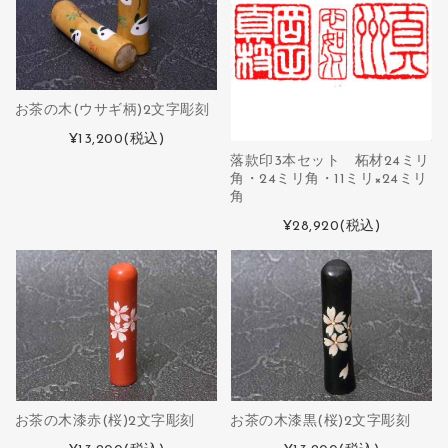
お茶の木(ウサギ柄)2文字彫刻
¥13,200
(税込)
落款印3本セット 柘材24ミリ
角・24ミリ角・11ミリ×24ミリ
角
¥28,920
(税込)
お茶の木漆赤(桜)2文字彫刻
お茶の木漆黒(桜)2文字彫刻