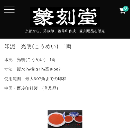
0
京都から、落款印、雅号印作成 篆刻用品を販売
印泥 光明(こうめい) 1両
印泥 光明(こうめい) 1両
寸法 縦78?×横124?×高さ58?
使用範囲 最大30?角までの印材
中国・西冷印社製 (普及品)