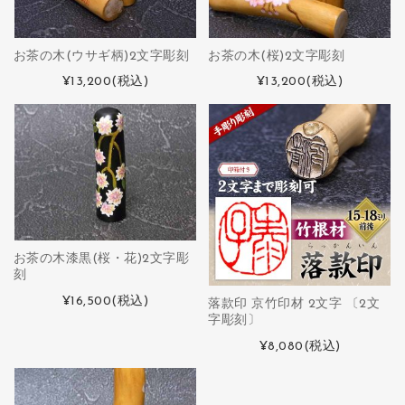
お茶の木(ウサギ柄)2文字彫刻
お茶の木(桜)2文字彫刻
¥13,200
(税込)
¥13,200
(税込)
お茶の木漆黒(桜・花)2文字彫
刻
¥16,500
(税込)
落款印 京竹印材 2文字 〔2文
字彫刻〕
¥8,080
(税込)