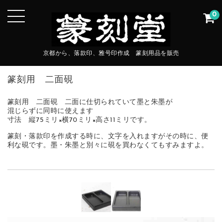
0
京都から、落款印、雅号印作成 篆刻用品を販売
篆刻用 二面硯
篆刻用 二面硯 二面に仕切られていて墨と朱墨が
混じらずに同時に使えます
寸法 縦75ミリ×横70ミリ×高さ11ミリです。
篆刻・落款印を作成する時に、文字を入れますがその時に、便
利な硯です。墨・朱墨と別々に硯を買わなくてもすみますよ。