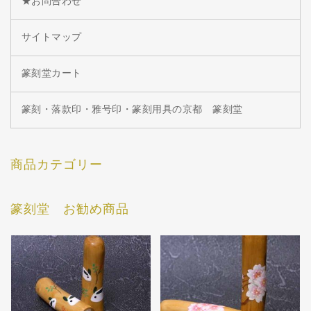
★お問合わせ
サイトマップ
篆刻堂カート
篆刻・落款印・雅号印・篆刻用具の京都 篆刻堂
商品カテゴリー
篆刻堂 お勧め商品